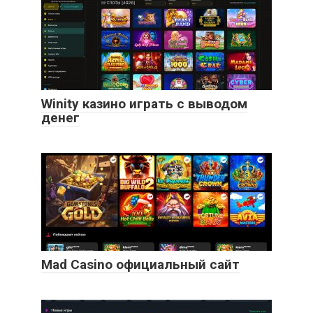
Winity казино играть с выводом
денег
Mad Casino официальный сайт