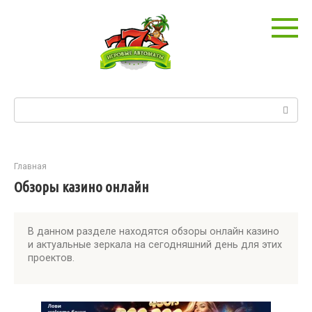
Перейти
к
контенту
Поиск:
Главная
Обзоры казино онлайн
В данном разделе находятся обзоры онлайн казино
и актуальные зеркала на сегодняшний день для этих
проектов.