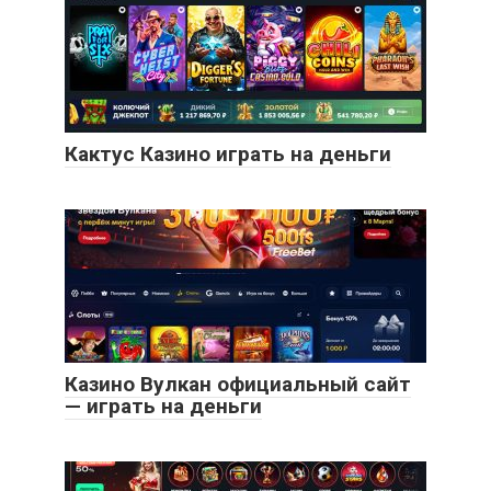
Кактус Казино играть на деньги
Казино Вулкан официальный сайт
— играть на деньги