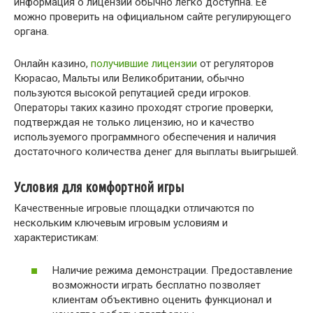
информация о лицензии обычно легко доступна. Ее
можно проверить на официальном сайте регулирующего
органа.
Онлайн казино,
получившие лицензии
от регуляторов
Кюрасао, Мальты или Великобритании, обычно
пользуются высокой репутацией среди игроков.
Операторы таких казино проходят строгие проверки,
подтверждая не только лицензию, но и качество
используемого программного обеспечения и наличия
достаточного количества денег для выплаты выигрышей.
Условия для комфортной игры
Качественные игровые площадки отличаются по
нескольким ключевым игровым условиям и
характеристикам:
Наличие режима демонстрации. Предоставление
возможности играть бесплатно позволяет
клиентам объективно оценить функционал и