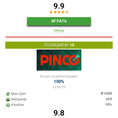
9.9
ИГРАТЬ
Обзор
10
Бонус за регистрацию
100%
+250 FS
₽1000
Мин Деп
x50
Вейджер
10%
Кэшбек
9.8