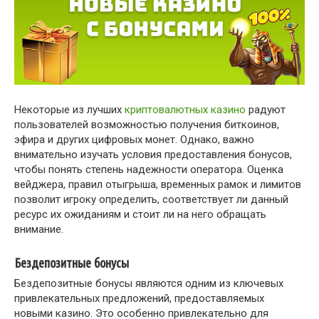
Некоторые из лучших
криптовалютных казино
радуют
пользователей возможностью получения биткоинов,
эфира и других цифровых монет. Однако, важно
внимательно изучать условия предоставления бонусов,
чтобы понять степень надежности оператора. Оценка
вейджера, правил отыгрыша, временных рамок и лимитов
позволит игроку определить, соответствует ли данный
ресурс их ожиданиям и стоит ли на него обращать
внимание.
Бездепозитные бонусы
Бездепозитные бонусы являются одним из ключевых
привлекательных предложений, предоставляемых
новыми казино. Это особенно привлекательно для