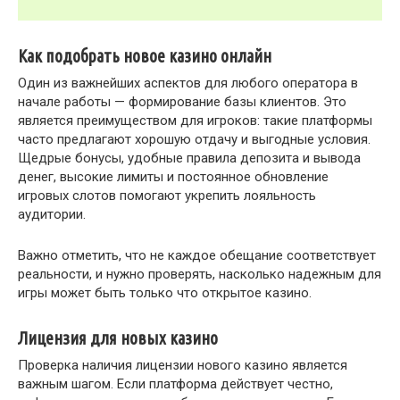
Как подобрать новое казино онлайн
Один из важнейших аспектов для любого оператора в
начале работы — формирование базы клиентов. Это
является преимуществом для игроков: такие платформы
часто предлагают хорошую отдачу и выгодные условия.
Щедрые бонусы, удобные правила депозита и вывода
денег, высокие лимиты и постоянное обновление
игровых слотов помогают укрепить лояльность
аудитории.
Важно отметить, что не каждое обещание соответствует
реальности, и нужно проверять, насколько надежным для
игры может быть только что открытое казино.
Лицензия для новых казино
Проверка наличия лицензии нового казино является
важным шагом. Если платформа действует честно,