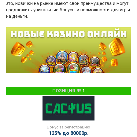
это, новички на рынке имеют свои преимущества и могут
предложить уникальные бонусы и возможности для игры
на деньги.
1
Бонус за регистрацию
125% до 80000р.