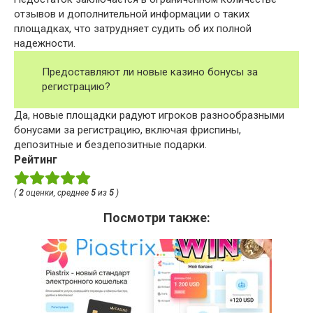
отзывов и дополнительной информации о таких
площадках, что затрудняет судить об их полной
надежности.
Предоставляют ли новые казино бонусы за
регистрацию?
Да, новые площадки радуют игроков разнообразными
бонусами за регистрацию, включая фриспины,
депозитные и бездепозитные подарки.
Рейтинг
(
2
оценки, среднее
5
из
5
)
Посмотри также: