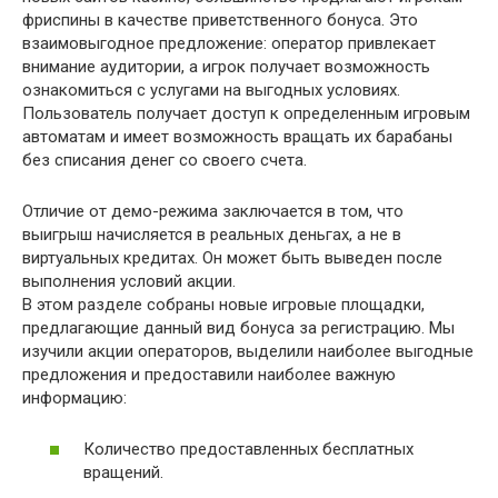
фриспины в качестве приветственного бонуса. Это
взаимовыгодное предложение: оператор привлекает
внимание аудитории, а игрок получает возможность
ознакомиться с услугами на выгодных условиях.
Пользователь получает доступ к определенным игровым
автоматам и имеет возможность вращать их барабаны
без списания денег со своего счета.
Отличие от демо-режима заключается в том, что
выигрыш начисляется в реальных деньгах, а не в
виртуальных кредитах. Он может быть выведен после
выполнения условий акции.
В этом разделе собраны новые игровые площадки,
предлагающие данный вид бонуса за регистрацию. Мы
изучили акции операторов, выделили наиболее выгодные
предложения и предоставили наиболее важную
информацию:
Количество предоставленных бесплатных
вращений.