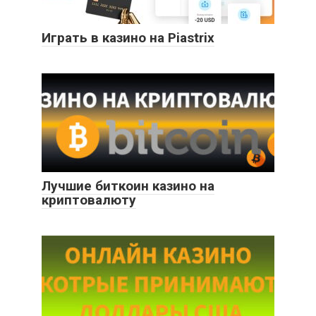
Играть в казино на Piastrix
Лучшие биткоин казино на
криптовалюту