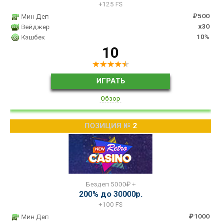
+125 FS
₽500
Мин Деп
x30
Вейджер
10%
Кэшбек
10
ИГРАТЬ
Обзор
2
Бездеп 5000₽ +
200% до 30000р.
+100 FS
₽1000
Мин Деп