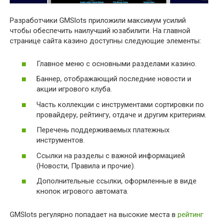
Разработчики GMSlots приложили максимум усилий
чтобы обеспечить наилучший юзабилити. На главной
странице сайта казино доступны следующие элементы:
Главное меню с основными разделами казино.
Баннер, отображающий последние новости и
акции игрового клуба.
Часть коллекции с инструментами сортировки по
провайдеру, рейтингу, отдаче и другим критериям.
Перечень поддерживаемых платежных
инструментов.
Ссылки на разделы с важной информацией
(Новости, Правила и прочие).
Дополнительные ссылки, оформленные в виде
кнопок игрового автомата.
GMSlots регулярно попадает на высокие места в
рейтинг