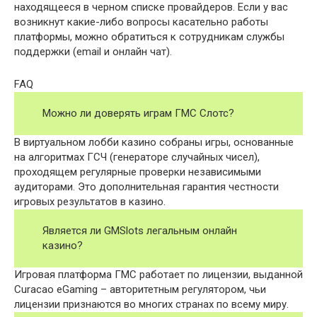
находящееся в черном списке провайдеров. Если у вас
возникнут какие-либо вопросы касательно работы
платформы, можно обратиться к сотрудникам службы
поддержки (email и онлайн чат).
FAQ
Можно ли доверять играм ГМС Слотс?
В виртуальном лобби казино собраны игры, основанные
на алгоритмах ГСЧ (генераторе случайных чисел),
проходящем регулярные проверки независимыми
аудиторами. Это дополнительная гарантия честности
игровых результатов в казино.
Является ли GMSlots легальным онлайн
казино?
Игровая платформа ГМС работает по лицензии, выданной
Curacao eGaming – авторитетным регулятором, чьи
лицензии признаются во многих странах по всему миру.