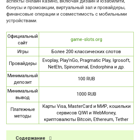
аспекты онлайн казино, включая дизайн и юзабилити,
бонусы и промоакции, виртуальный зал и провайдеры,
финансовые операции и совместимость с мобильными
устройствами.
Официальный
game-slots.org
сайт
Игры
Более 200 классических слотов
Evoplay, Play’nGo, Pragmatic Play, Igrosoft,
Провайдеры
NetEtn, Spinomenal, Endorphina и др.
Минимальный
100 RUB
депозит
Минимальный
1000 RUB
вывод
Карты Visa, MasterCard и МИР, кошельки
Платежные
сервисов QIWI и WebMoney,
методы
криптовалюты Bitcoin, Ethereum, Tether
Содержание