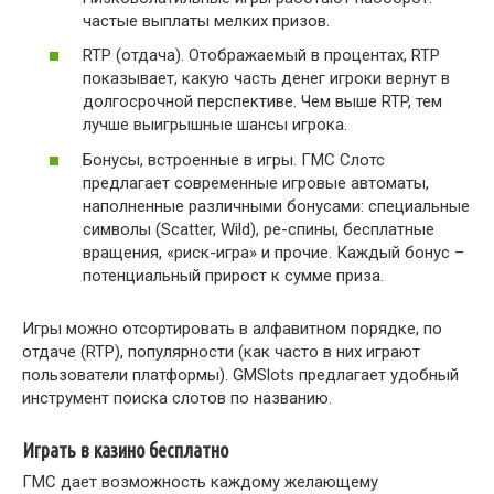
частые выплаты мелких призов.
RTP (отдача). Отображаемый в процентах, RTP
показывает, какую часть денег игроки вернут в
долгосрочной перспективе. Чем выше RTP, тем
лучше выигрышные шансы игрока.
Бонусы, встроенные в игры. ГМС Слотс
предлагает современные игровые автоматы,
наполненные различными бонусами: специальные
символы (Scatter, Wild), ре-спины, бесплатные
вращения, «риск-игра» и прочие. Каждый бонус –
потенциальный прирост к сумме приза.
Игры можно отсортировать в алфавитном порядке, по
отдаче (RTP), популярности (как часто в них играют
пользователи платформы). GMSlots предлагает удобный
инструмент поиска слотов по названию.
Играть в казино бесплатно
ГМС дает возможность каждому желающему