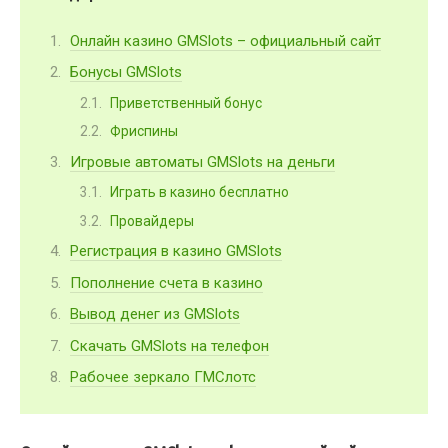
Онлайн казино GMSlots – официальный сайт
Бонусы GMSlots
Приветственный бонус
Фриспины
Игровые автоматы GMSlots на деньги
Играть в казино бесплатно
Провайдеры
Регистрация в казино GMSlots
Пополнение счета в казино
Вывод денег из GMSlots
Скачать GMSlots на телефон
Рабочее зеркало ГМСлотс