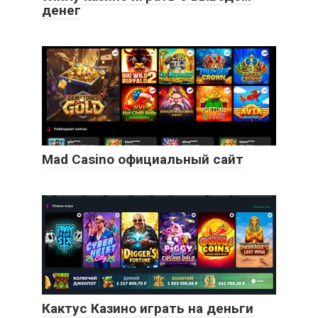
денег
Mad Casino официальный сайт
Кактус Казино играть на деньги