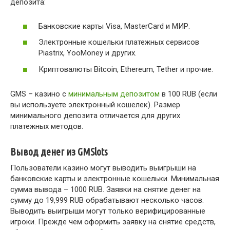
депозита:
Банковские карты Visa, MasterCard и МИР.
Электронные кошельки платежных сервисов
Piastrix, YooMoney и других.
Криптовалюты Bitcoin, Ethereum, Tether и прочие.
GMS – казино с
минимальным депозитом
в 100 RUB (если
вы используете электронный кошелек). Размер
минимального депозита отличается для других
платежных методов.
Вывод денег из GMSlots
Пользователи казино могут выводить выигрыши на
банковские карты и электронные кошельки. Минимальная
сумма вывода – 1000 RUB. Заявки на снятие денег на
сумму до 19,999 RUB обрабатывают несколько часов.
Выводить выигрыши могут только верифицированные
игроки. Прежде чем оформить заявку на снятие средств,