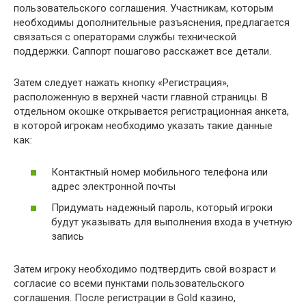
пользовательского соглашения. Участникам, которым
необходимы дополнительные разъяснения, предлагается
связаться с операторами службы технической
поддержки. Саппорт пошагово расскажет все детали.
Затем следует нажать кнопку «Регистрация»,
расположенную в верхней части главной страницы. В
отдельном окошке открывается регистрационная анкета,
в которой игрокам необходимо указать такие данные
как:
Контактный номер мобильного телефона или
адрес электронной почты
Придумать надежный пароль, который игроки
будут указывать для выполнения входа в учетную
запись
Затем игроку необходимо подтвердить свой возраст и
согласие со всеми пунктами пользовательского
соглашения. После регистрации в Gold казино,