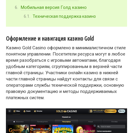
Мобильная версия Голд казино
Техническая поддержка казино
Оформление и навигация казино Gold
Казино Gold Casino оформлено в минималистичном стиле
понятном управлении. Посетители ресурса могут в любое
время разобраться с игровыми автоматами, благодаря
удобным категориям, сгруппированным в верхней части
главной страницы. Участники онлайн казино в нижней
части главной страницы найдут контакты для связи с
операторами службы технической поддержки, основную
правовую документацию и методы поддерживаемых
платежных систем.