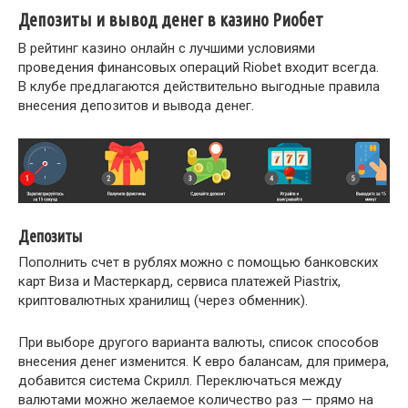
Депозиты и вывод денег в казино Риобет
В рейтинг казино онлайн с лучшими условиями
проведения финансовых операций Riobet входит всегда.
В клубе предлагаются действительно выгодные правила
внесения депозитов и вывода денег.
Депозиты
Пополнить счет в рублях можно с помощью банковских
карт Виза и Мастеркард, сервиса платежей Piastrix,
криптовалютных хранилищ (через обменник).
При выборе другого варианта валюты, список способов
внесения денег изменится. К евро балансам, для примера,
добавится система Скрилл. Переключаться между
валютами можно желаемое количество раз — прямо на