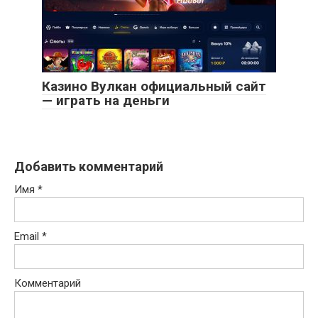
Казино Вулкан официальный сайт
— играть на деньги
Добавить комментарий
Имя
*
Email
*
Комментарий