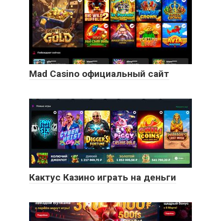
Mad Casino официальный сайт
Кактус Казино играть на деньги