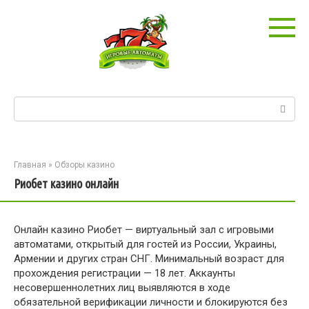
Перейти
к
контенту
Поиск:
Главная
»
Обзоры казино
Риобет казино онлайн
Онлайн казино Риобет — виртуальный зал с игровыми
автоматами, открытый для гостей из России, Украины,
Армении и других стран СНГ. Минимальный возраст для
прохождения регистрации — 18 лет. Аккаунты
несовершеннолетних лиц выявляются в ходе
обязательной верификации личности и блокируются без