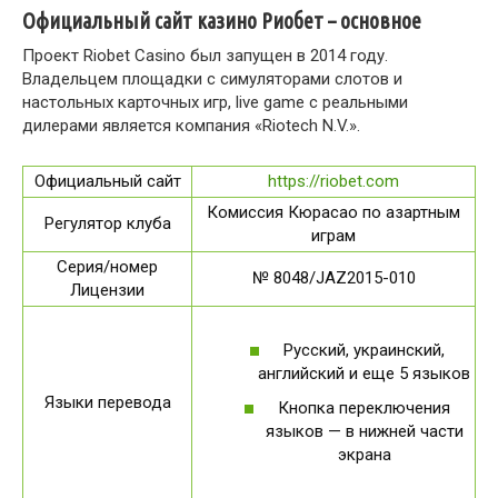
Официальный сайт казино Риобет – основное
Проект Riobet Casino был запущен в 2014 году.
Владельцем площадки с симуляторами слотов и
настольных карточных игр, live game с реальными
дилерами является компания «Riotech N.V.».
Официальный сайт
https://riobet.com
Комиссия Кюрасао по азартным
Регулятор клуба
играм
Серия/номер
№ 8048/JAZ2015-010
Лицензии
Русский, украинский,
английский и еще 5 языков
Языки перевода
Кнопка переключения
языков — в нижней части
экрана