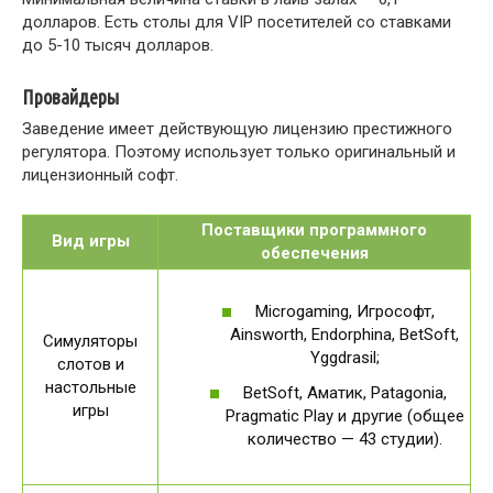
долларов. Есть столы для VIP посетителей со ставками
до 5-10 тысяч долларов.
Провайдеры
Заведение имеет действующую лицензию престижного
регулятора. Поэтому использует только оригинальный и
лицензионный софт.
Поставщики программного
Вид игры
обеспечения
Microgaming, Игрософт,
Ainsworth, Endorphina, BetSoft,
Симуляторы
Yggdrasil;
слотов и
настольные
BetSoft, Аматик, Patagonia,
игры
Pragmatic Play и другие (общее
количество — 43 студии).