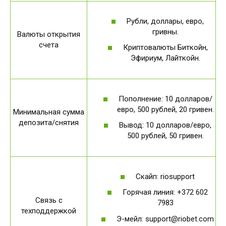
Рубли, доллары, евро,
гривны.
Валюты открытия
счета
Криптовалюты Биткойн,
Эфириум, Лайткойн.
Пополнение: 10 долларов/
евро, 500 рублей, 20 гривен.
Минимальная сумма
депозита/снятия
Вывод: 10 долларов/евро,
500 рублей, 50 гривен.
Скайп: riosupport
Горячая линия: +372 602
Связь с
7983
техподдержкой
Э-мейл: support@riobet.com