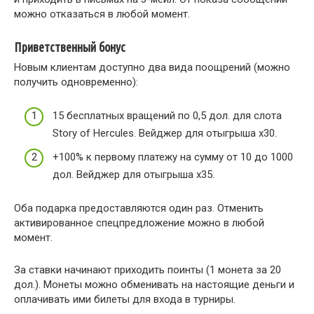
можно отказаться в любой момент.
Приветственный бонус
Новым клиентам доступно два вида поощрений (можно
получить одновременно):
15 бесплатных вращений по 0,5 дол. для слота
Story of Hercules. Вейджер для отыгрыша х30.
+100% к первому платежу на сумму от 10 до 1000
дол. Вейджер для отыгрыша х35.
Оба подарка предоставляются один раз. Отменить
активированное спецпредложение можно в любой
момент.
За ставки начинают приходить поинты (1 монета за 20
дол.). Монеты можно обменивать на настоящие деньги и
оплачивать ими билеты для входа в турниры.