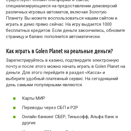
специализирующиеся на предоставлении демоверсий
различных игровых автоматов, включая Золотую
Планету. Вы можете воспользоваться нашим сайтом и
играть в демо прямо сейчас. На игру выдается 1000
бесплатных кредитов. Если деньги закончились, обновите
страницу и баланс пополнится автоматически.
Как играть в Golen Planet на реальные деньги?
Зарегистрируйтесь в казино, подтвердите электронную
почту и после этого можно начать играть в Golen Planet на
деньги. Для этого перейдите в раздел «Касса» и
выберите удобный платежный сервис. На сегодняшний
день самыми популярными являются:
Карты МИР
Переводы через СБП и P2P
Онлайн банкинг СБЕР, Тинькофф, Альфа банк и
другие