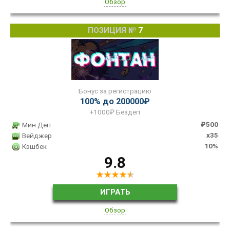
Обзор
7
Бонус за регистрацию
100% до 200000₽
+1000₽ Бездеп
₽500
Мин Деп
x35
Вейджер
10%
Кэшбек
9.8
ИГРАТЬ
Обзор