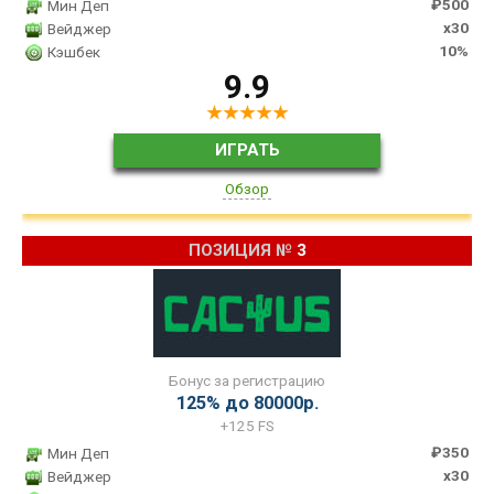
₽500
Мин Деп
x30
Вейджер
10%
Кэшбек
9.9
ИГРАТЬ
Обзор
3
Бонус за регистрацию
125% до 80000р.
+125 FS
₽350
Мин Деп
x30
Вейджер