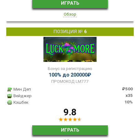
ИГРАТЬ
Обзор
6
Бонус за регистрацию
100% до 200000₽
ПРОМОКОД LM777
₽500
Мин Деп
x35
Вейджер
10%
Кэшбек
9.8
ИГРАТЬ