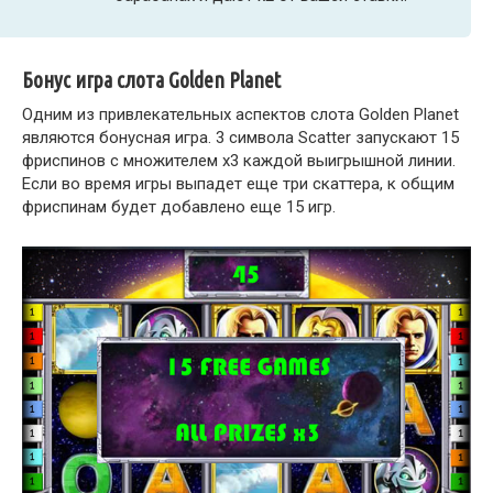
Бонус игра слота Golden Planet
Одним из привлекательных аспектов слота Golden Planet
являются бонусная игра. 3 символа Scatter запускают 15
фриспинов с множителем x3 каждой выигрышной линии.
Если во время игры выпадет еще три скаттера, к общим
фриспинам будет добавлено еще 15 игр.