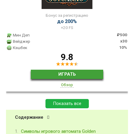
Бонус за регистрацию
до 200%
+20 FS
₽500
Мин Деп
x30
Вейджер
10%
Кэшбек
9.8
ИГРАТЬ
Обзор
Содержание
Символы игрового автомата Golden