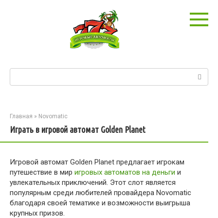
Перейти
к
контенту
Поиск:
Главная
»
Novomatic
Играть в игровой автомат Golden Planet
Игровой автомат Golden Planet предлагает игрокам
путешествие в мир
игровых автоматов на деньги
и
увлекательных приключений. Этот слот является
популярным среди любителей провайдера Novomatic
благодаря своей тематике и возможности выигрыша
крупных призов.