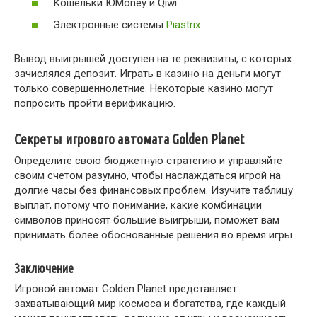
Кошельки ЮMoney и Qiwi
Электронные системы
Piastrix
Вывод выигрышей доступен на те реквизиты, с которых
зачислялся депозит. Играть в казино на деньги могут
только совершеннолетние. Некоторые казино могут
попросить пройти верификацию.
Секреты игрового автомата Golden Planet
Определите свою бюджетную стратегию и управляйте
своим счетом разумно, чтобы наслаждаться игрой на
долгие часы без финансовых проблем. Изучите таблицу
выплат, потому что понимание, какие комбинации
символов приносят большие выигрыши, поможет вам
принимать более обоснованные решения во время игры.
Заключение
Игровой автомат Golden Planet представляет
захватывающий мир космоса и богатства, где каждый